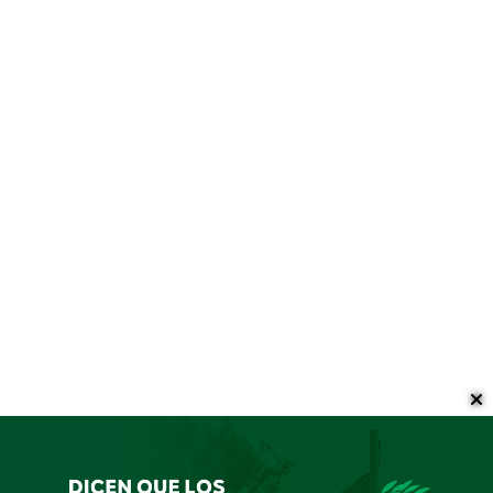
Última fecha del torneo para
la Línea Verde
Hockey
25/11/2025
Prensa CRAR